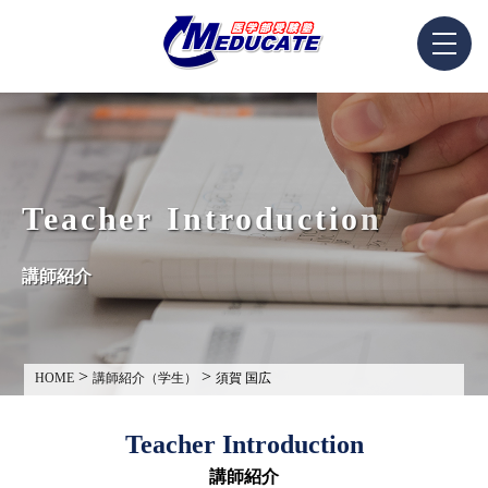
T
e
a
c
h
e
r
I
n
t
r
o
d
u
c
t
i
o
n
講
師
紹
介
>
>
HOME
講師紹介（学生）
須賀 国広
Teacher Introduction
講師紹介