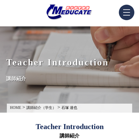
T
e
a
c
h
e
r
I
n
t
r
o
d
u
c
t
i
o
n
講
師
紹
介
>
>
HOME
講師紹介（学生）
石塚 達也
Teacher Introduction
講師紹介