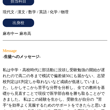
担当科目
現代文
漢文
数学
英語
化学
物理
出身校
麻布中ー 麻布高
Message
-生徒へのメッセージ-
私は中学・高校時代に部活動に没頭し受験勉強の開始が遅
れたので高二の冬まで模試で偏差値50にも届かない、志望
校判定はE判定しか取れないなど成績が低迷していまし
た。しかしそこから苦手な分野を分析し、全ての教科を基
礎から見直すことで現役で医学部合格を勝ち取ることがで
きました。 私はこの経験を生かし、受験生が自分の〝苦
手”を効率よく克服するためのサポートをできたらと思いま