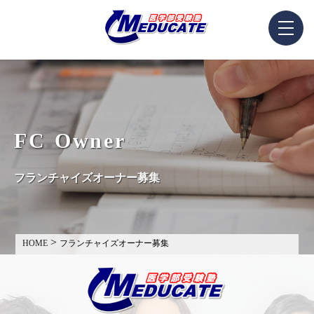
F
C
O
w
n
e
r
フ
ラ
ン
チ
ャ
イ
ズ
オ
ー
ナ
ー
募
集
>
HOME
フランチャイズオーナー募集