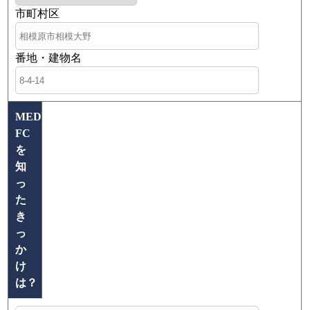
市町村区
番地・建物名
MEDUCATE
FC
を
知
っ
た
き
っ
か
け
は？