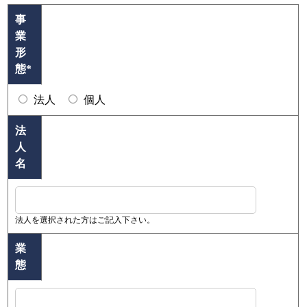
事
業
形
態
*
法人
個人
法
人
名
法人を選択された方はご記入下さい。
業
態