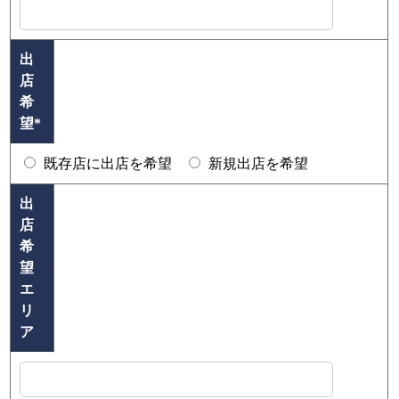
出
店
希
望
*
既存店に出店を希望
新規出店を希望
出
店
希
望
エ
リ
ア