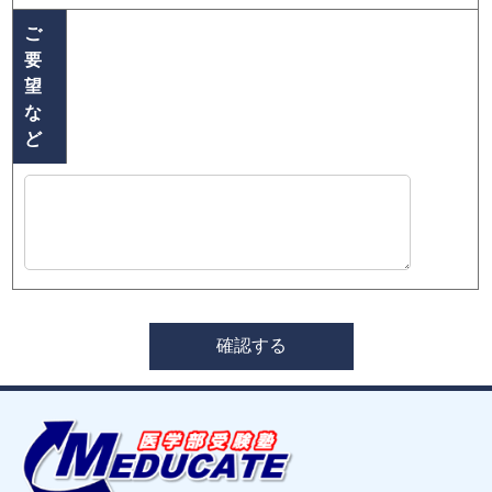
ご
要
望
な
ど